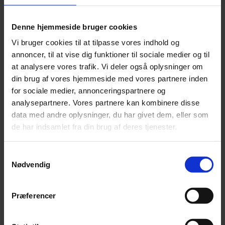
alger (spirulina 0,1%)
Analytiske bestanddele:
Denne hjemmeside bruger cookies
Protein 32,0%, fedtindhold 10,0%, råfiber 2,5%, råaske 7,5%,
Vi bruger cookies til at tilpasse vores indhold og
calcium 1,1%, fosfor 1,0%, taurin 0,2%.
annoncer, til at vise dig funktioner til sociale medier og til
Tilsætningsstoffer/kg:
at analysere vores trafik. Vi deler også oplysninger om
Ernæringsmæssige tilsætningsstoffer:
din brug af vores hjemmeside med vores partnere inden
for sociale medier, annonceringspartnere og
A-vitamin 20.000 IE, D3-vitamin 1000 IE, E-vitamin 100 mg,
analysepartnere. Vores partnere kan kombinere disse
3b103 (jern) 80 mg, 3b202 (jod) 1,4 mg, 3b405 (kobber) 7 mg,
3b502 (mangan) 57 mg, 3b605 (zink) 75 mg, 3b802 (selen) 0,3 mg.
data med andre oplysninger, du har givet dem, eller som
de har indsamlet fra din brug af deres tjenester.
Teknologiske tilsætningsstoffer:
Clinoptilolit af sedimentær oprindelse 10 g/kg, antioxidanter.
Samtykkevalg
Sensoriske tilsætningsstoffer:
Nødvendig
Farvestoffer.
Præferencer
Fodervejledning:
Dosering/dag:
Kat 3 kg: 55 g