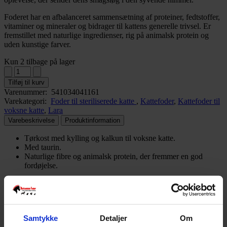
Foderet har en afbalanceret sammensætning af proteiner, fedtstoffer,
vitaminer og mineraler og bidrager til kattens generelle trivsel. Er
fremstillet med naturlige ingredienser, rig på animalsk protein og
uden kunstige farver.
Kun 2 tilbage på lager
Tilføj til kurv
Varenummer:
541034041161
Varekategori:
Foder til steriliserede katte
,
Kattefoder
,
Kattefoder til
voksne katte
,
Lara
Varebeskrivelse
Produktinformation
Tørkost med kylling og kalkun til voksne katte.
Med taurin.
Naturlige fibre og animalsk protein, der fremmer en god
fordøjelse.
Sammensætning:
Korn, kød og animalske biprodukter (35% heraf 30% kylling og 4%
kalkun), vegetabilske proteinekstrakter, olier og fedtstoffer,
Samtykke
Detaljer
Om
vegetabilske biprodukter (cellulose 2%), mineraler, grøntsager, gær,