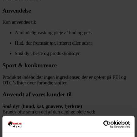
Anvendelse
Kan anvendes til:
Almindelig vask og pleje af hud og pels
Hud, der fremstår tør, irriteret eller udsat
Små dyr, heste og produktionsdyr
Sport & konkurrence
Produktet indeholder ingen ingredienser, der er opført på FEI og
DTC’s lister over forbudte stoffer.
Anvendt af vores kunder til
Små dyr (hund, kat, gnavere, fjerkræ)
Bruges ofte som en del af den daglige pleje ved:
Hud i ubalance
Påvirkede hudområder