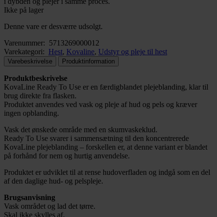
i dybden og plejer i samme proces.
Ikke på lager
Denne vare er desværre udsolgt.
Varenummer:
5713269000012
Varekategori:
Hest
,
Kovaline
,
Udstyr og pleje til hest
Varebeskrivelse
Produktinformation
Produktbeskrivelse
KovaLine Ready To Use er en færdigblandet plejeblanding, klar til
brug direkte fra flasken.
Produktet anvendes ved vask og pleje af hud og pels og kræver
ingen opblanding.
Vask det ønskede område med en skumvaskeklud.
Ready To Use svarer i sammensætning til den koncentrerede
KovaLine plejeblanding – forskellen er, at denne variant er blandet
på forhånd for nem og hurtig anvendelse.
Produktet er udviklet til at rense hudoverfladen og indgå som en del
af den daglige hud- og pelspleje.
Brugsanvisning
Vask området og lad det tørre.
Skal ikke skylles af.