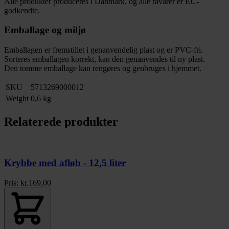
Alle produkter produceres i Danmark, og alle råvarer er EU-
godkendte.
Emballage og miljø
Emballagen er fremstillet i genanvendelig plast og er PVC-fri.
Sorteres emballagen korrekt, kan den genanvendes til ny plast.
Den tomme emballage kan rengøres og genbruges i hjemmet.
SKU
5713269000012
Weight
0,6 kg
Relaterede produkter
Krybbe med afløb - 12,5 liter
Pris:
kr.
169,00