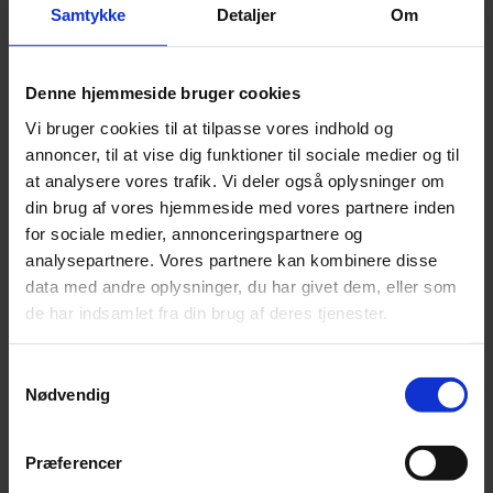
Samtykke
Detaljer
Om
Rødme og irritation
Poter, hudfolder og pelsområder med behov for ekstra
opmærksomhed
Denne hjemmeside bruger cookies
Mindre rifter og overfladiske hudpåvirkninger
Vi bruger cookies til at tilpasse vores indhold og
Heste og produktionsdyr
annoncer, til at vise dig funktioner til sociale medier og til
Bruges ofte til:
at analysere vores trafik. Vi deler også oplysninger om
din brug af vores hjemmeside med vores partnere inden
Pleje af hud udsat for fugt, vejr og sol
for sociale medier, annonceringspartnere og
Hud i man- og haleområde
analysepartnere. Vores partnere kan kombinere disse
Hud, der reagerer i sommerperioden
data med andre oplysninger, du har givet dem, eller som
de har indsamlet fra din brug af deres tjenester.
Tør og irriteret hud
Mindre rifter og overfladiske hudpåvirkninger
Samtykkevalg
Nødvendig
Vigtigt
KovaLine er
ikke et medicinsk produkt
og erstatter ikke
Præferencer
dyrlægefaglig rådgivning eller behandling.
Produkterne er udviklet til udvortes brug og hudpleje.