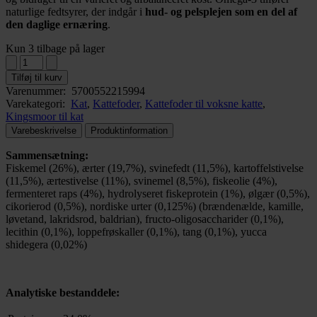
naturlige fedtsyrer, der indgår i
hud- og pelsplejen som en del af
den daglige ernæring
.
Kun 3 tilbage på lager
Tilføj til kurv
Varenummer:
5700552215994
Varekategori:
Kat
,
Kattefoder
,
Kattefoder til voksne katte
,
Kingsmoor til kat
Varebeskrivelse
Produktinformation
Sammensætning:
Fiskemel (26%), ærter (19,7%), svinefedt (11,5%), kartoffelstivelse
(11,5%), ærtestivelse (11%), svinemel (8,5%), fiskeolie (4%),
fermenteret raps (4%), hydrolyseret fiskeprotein (1%), ølgær (0,5%),
cikorierod (0,5%), nordiske urter (0,125%) (brændenælde, kamille,
løvetand, lakridsrod, baldrian), fructo-oligosaccharider (0,1%),
lecithin (0,1%), loppefrøskaller (0,1%), tang (0,1%), yucca
shidegera (0,02%)
Analytiske bestanddele: