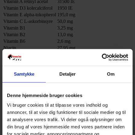
Vitamin A retinyl acetat
31500 IE
Vitamin D3 kolecalciferol
1950 IE
Vitamin E alpha-tokopherol
195,0 mg
Vitamin C L-askorbinsyre
50,0 mg
Vitamin B1
3,25 mg
Vitamin B2
13,0 mg
Vitamin B6
2,6 mg
Niacin
27,95 mg
D-Pantothensyre
39,0 mg
Vitamin B12
0,13 mg
Biotin
0,03 mg
Samtykke
Detaljer
Om
Folinsyre
0,52 mg
Cholinchlorid
2400,0 mg
Forbindelser af sporstoffer:
Denne hjemmeside bruger cookies
Calciumjodat, vandfrit
4,85 mg I
Vi bruger cookies til at tilpasse vores indhold og
Kobber chelat af aminosyrehydrat
1,0 mg Cu
annoncer, til at vise dig funktioner til sociale medier og til
Zinksulfat, monohydrat
91,99 mg Zn
at analysere vores trafik. Vi deler også oplysninger om
Zink chelat af aminosyrehydrat
30,0 mg Zn
din brug af vores hjemmeside med vores partnere inden
for sociale medier, annonceringspartnere og