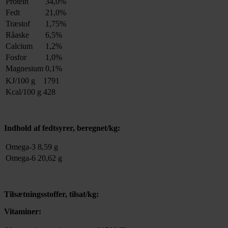
Protein
34,0%
Fedt
21,0%
Træstof
1,75%
Råaske
6,5%
Calcium
1,2%
Fosfor
1,0%
Magnesium
0,1%
KJ/100 g
1791
Kcal/100 g
428
Indhold af fedtsyrer, beregnet/kg:
Omega-3
8,59 g
Omega-6
20,62 g
Tilsætningsstoffer, tilsat/kg:
Vitaminer: