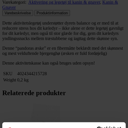
Varekategori:
Aktivering og legetøj til kanin & gnaver
,
Kanin &
Gnaver
Varebeskrivelse
Produktinformation
Dette aktivitetslegetøj understøtter dyrets balance og er med til at
reducere stress hos dit kæledyr – ikke alene er dette legetøj gavnligt
for dit kæledyr, men også til stor glæde for dig, gem dit kæledyrs
yndlingssnacks mellem træstubbene og iagttag dette skønne syn.
Denne “pandoras æske” er en fibermåtte beklædt med det skønnest
og mest velduftende bjergenghø (æsken er fuld fordøjelig)
Denne aktivitetskasse kan også bruges uden opsyn!
SKU
4024344215728
Weight
0,2 kg
Relaterede produkter