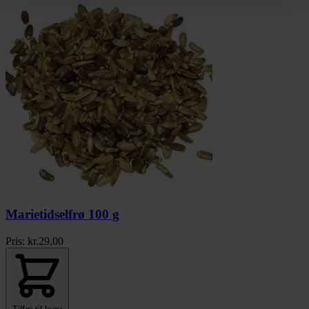
Marietidselfrø 100 g
Pris:
kr.
29,00