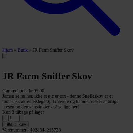
Hjem
»
Butik
»
JR Farm Sniffer Skov
JR Farm Sniffer Skov
Gammel pris:
kr.
95,00
Jamen se nu her, ikke et øje er tørt - denne Snøfleskov er et
fantastisk aktivitetslegetøj! Gnavere og kaniner elsker at bruge
næsen og deres instinkter - så se lige her!
Kun 3 tilbage på lager
Tilføj til kurv
Varenummer:
4024344215728