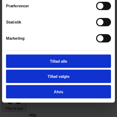
Præferencer
Statistik
Marketing
Tillad alle
Hø - 5 kg
Tillad valgte
Pris:
kr.
129,00
Afvis
Tilføj til kurv