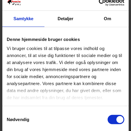
Samtykke
Detaljer
Om
Denne hjemmeside bruger cookies
Vi bruger cookies til at tilpasse vores indhold og
annoncer, til at vise dig funktioner til sociale medier og til
at analysere vores trafik. Vi deler også oplysninger om
din brug af vores hjemmeside med vores partnere inden
JR Farm Rosenblomst Hjerter Kornfri - 105gram
for sociale medier, annonceringspartnere og
Pris:
kr.
29,00
analysepartnere. Vores partnere kan kombinere disse
data med andre oplysninger, du har givet dem, eller som
de har indsamlet fra din brug af deres tjenester.
Tilføj til kurv
Samtykkevalg
Nødvendig