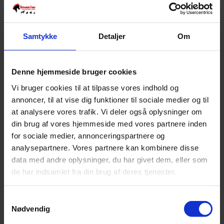
Selvfølgelig uden tilsat sukker.
Ikke på lager
Denne vare er desværre udsolgt.
Samtykke
Detaljer
Om
Varenummer:
4024344016509
Varekategori:
Godbidder til kanin & gnaver
,
Kanin & Gnaver
Varebeskrivelse
Produktinformation
Denne hjemmeside bruger cookies
Ingredienser:
Banan 72%, kokosolie
Vi bruger cookies til at tilpasse vores indhold og
Analyse:
protein 2,1%, fedt 28,9%, fibre 4,2%, aske 1,4%
annoncer, til at vise dig funktioner til sociale medier og til
SKU
4024344016509
at analysere vores trafik. Vi deler også oplysninger om
Weight
0,2 kg
din brug af vores hjemmeside med vores partnere inden
for sociale medier, annonceringspartnere og
Relaterede produkter
analysepartnere. Vores partnere kan kombinere disse
data med andre oplysninger, du har givet dem, eller som
de har indsamlet fra din brug af deres tjenester.
Burgess Excel voksen kanin - med mint 10 kg
Samtykkevalg
Pris:
kr.
369,00
Nødvendig