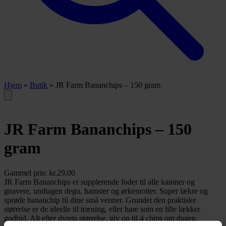
Hjem
»
Butik
»
JR Farm Bananchips – 150 gram
JR Farm Bananchips – 150
gram
Gammel pris:
kr.
29,00
JR Farm Bananchips er supplerende foder til alle kaniner og
gnavere, undtagen degu, hamster og ørkenrotter. Super lækre og
sprøde bananchip til dine små venner. Grundet den praktiske
størrelse er de ideelle til træning, eller bare som en lille lækker
godbid. Alt efter dyrets størrelse, giv op til 4 chips om dagen.