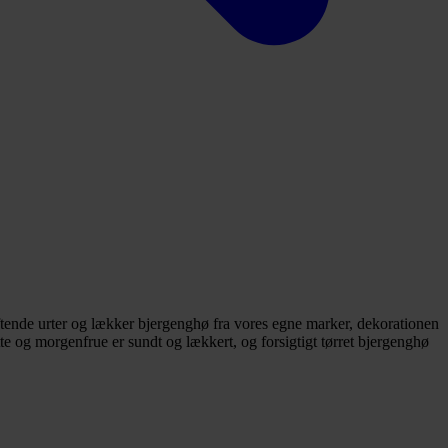
ftende urter og lækker bjergenghø fra vores egne marker, dekorationen
e og morgenfrue er sundt og lækkert, og forsigtigt tørret bjergenghø
.