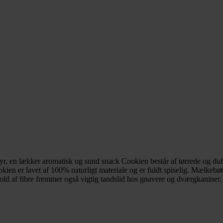
edyr, en lækker aromatisk og sund snack Cookien består af tørrede og du
en er lavet af 100% naturligt materiale og er fuldt spiselig. Mælkebøtt
hold af fibre fremmer også vigtig tandslid hos gnavere og dværgkaniner