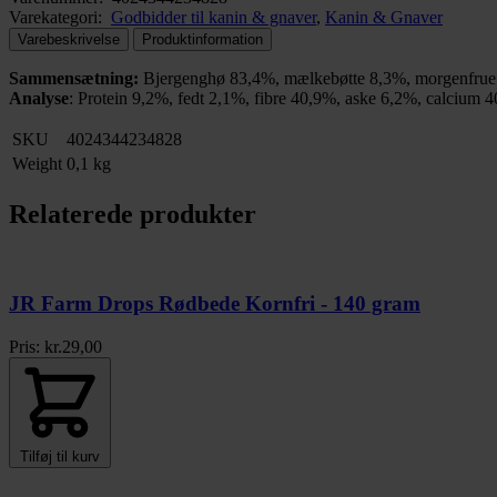
Varekategori:
Godbidder til kanin & gnaver
,
Kanin & Gnaver
Varebeskrivelse
Produktinformation
Sammensætning:
Bjergenghø 83,4%, mælkebøtte 8,3%, morgenfru
Analyse
: Protein 9,2%, fedt 2,1%, fibre 40,9%, aske 6,2%, calciu
SKU
4024344234828
Weight
0,1 kg
Relaterede produkter
JR Farm Drops Rødbede Kornfri - 140 gram
Pris:
kr.
29,00
Tilføj til kurv