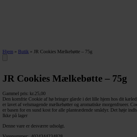
Hjem
»
Butik
»
JR Cookies Mælkebøtte – 75g
JR Cookies Mælkebøtte – 75g
Gammel pris:
kr.
25,00
Den kornfrie Cookie af hø bringer glæde i det lille hjem hos dit kæl
er lavet af velsmagende mælkebøtter og aromatiske morgenfrueer. Cooki
er basen for en sund kost for alle planteædende smådyr. Det høje ind
Ikke på lager
Denne vare er desværre udsolgt.
Varenummer:
4024344234828