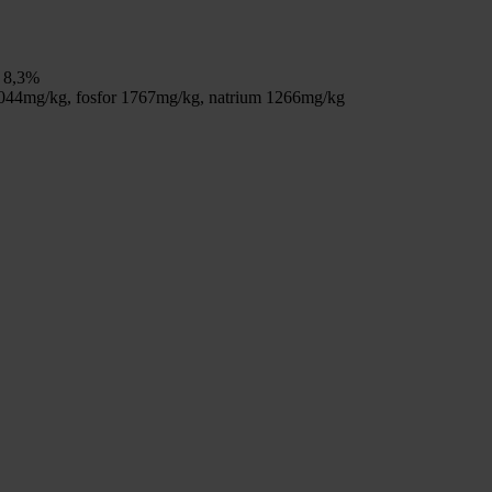
e 8,3%
m 4044mg/kg, fosfor 1767mg/kg, natrium 1266mg/kg