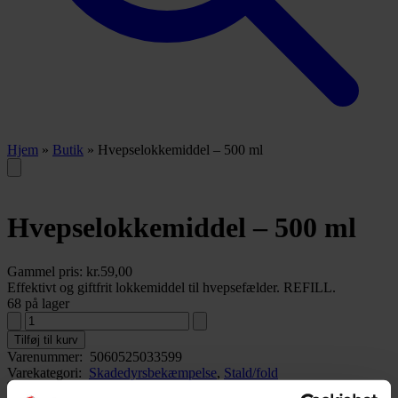
Hjem
»
Butik
»
Hvepselokkemiddel – 500 ml
Hvepselokkemiddel – 500 ml
Gammel pris:
kr.
59,00
Effektivt og giftfrit lokkemiddel til hvepsefælder. REFILL.
68 på lager
Tilføj til kurv
Varenummer:
5060525033599
Varekategori:
Skadedyrsbekæmpelse
,
Stald/fold
Varebeskrivelse
Produktinformation