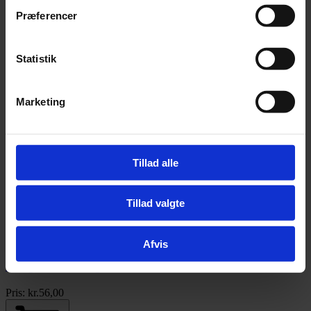
Præferencer
Pris:
kr.
199,00
Statistik
Tilføj til kurv
Marketing
Myrelokkedåse - 4 stk.
Pris:
kr.
109,00
Tillad alle
Tillad valgte
Tilføj til kurv
Afvis
Træpiller - 16 kg
Pris:
kr.
56,00