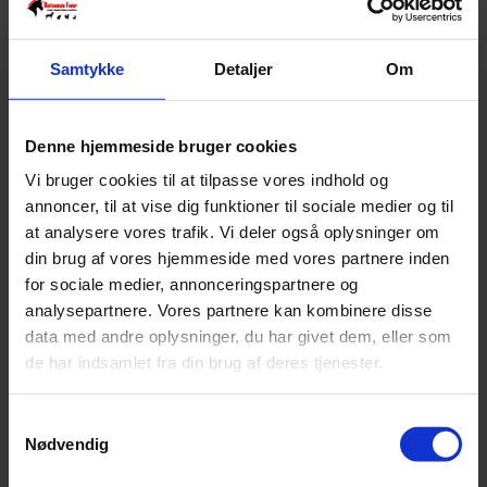
Effektivt, biologisk og tiltrækker kun hvepse.
Refill til Green Protect hvepsefælde.
Samtykke
Detaljer
Om
Fang hvepse sikkert og miljørigtigt.
Bier og andre nytteinsekter bliver ikke lokket til.
Lokkemidlet skal opbevares tørt og køligt i en lukket beholder
Denne hjemmeside bruger cookies
udenfor børns rækkevidde.
Vi bruger cookies til at tilpasse vores indhold og
Hvis du får hvepselokkemiddel i øjnene, skal du skylle dem med
annoncer, til at vise dig funktioner til sociale medier og til
rindende vand i minimum 15 minutter. Selvom lokkemidlet er
at analysere vores trafik. Vi deler også oplysninger om
biologisk, bør du skylle munden grundigt med vand, og søge læge
hvis du kommer til at indtage det. Lokkemidlet kan vaskes af tøj og
din brug af vores hjemmeside med vores partnere inden
hud med vand og sæbe.
for sociale medier, annonceringspartnere og
analysepartnere. Vores partnere kan kombinere disse
SKU
5060525033599
data med andre oplysninger, du har givet dem, eller som
Weight
1 kg
de har indsamlet fra din brug af deres tjenester.
Relaterede produkter
Samtykkevalg
Nødvendig
Spångreb