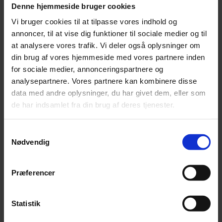
L–XL
2,5 cm
46 – 67 cm
79 – 107 cm
Denne hjemmeside bruger cookies
S–M
2,0 cm
30 – 42 cm
52 – 68 cm
Vi bruger cookies til at tilpasse vores indhold og
XS
1,5 cm
19 – 32 cm
34 – 47 cm
annoncer, til at vise dig funktioner til sociale medier og til
S
1,5 cm
22 – 38 cm
45 – 56 cm
at analysere vores trafik. Vi deler også oplysninger om
M
2,0 cm
34 – 50 cm
56 – 73 cm
L
2,5 cm
40 – 59 cm
72 – 100 cm
din brug af vores hjemmeside med vores partnere inden
for sociale medier, annonceringspartnere og
Hunter Divo sele – YouTube
analysepartnere. Vores partnere kan kombinere disse
data med andre oplysninger, du har givet dem, eller som
SKU
4016739676191
Weight
0,5 kg
de har indsamlet fra din brug af deres tjenester.
Relaterede produkter
Samtykkevalg
Nødvendig
Active Canis Hair & Fuzz Remover - fjerner nemt
Præferencer
hår på dyr, tøj og møbler
Pris:
kr.
35,00
Statistik