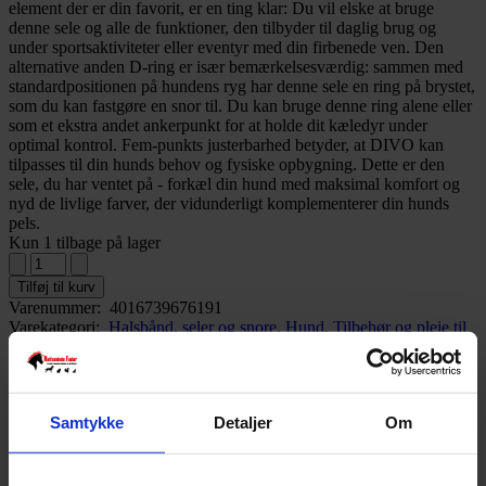
element der er din favorit, er en ting klar: Du vil elske at bruge
denne sele og alle de funktioner, den tilbyder til daglig brug og
under sportsaktiviteter eller eventyr med din firbenede ven. Den
alternative anden D-ring er især bemærkelsesværdig: sammen med
standardpositionen på hundens ryg har denne sele en ring på brystet,
som du kan fastgøre en snor til. Du kan bruge denne ring alene eller
som et ekstra andet ankerpunkt for at holde dit kæledyr under
optimal kontrol. Fem-punkts justerbarhed betyder, at DIVO kan
tilpasses til din hunds behov og fysiske opbygning. Dette er den
sele, du har ventet på - forkæl din hund med maksimal komfort og
nyd de livlige farver, der vidunderligt komplementerer din hunds
pels.
Kun 1 tilbage på lager
Tilføj til kurv
Varenummer:
4016739676191
Varekategori:
Halsbånd, seler og snore
,
Hund
,
Tilbehør og pleje til
hunde
Varebeskrivelse
Produktinformation
Hunter Divo selen kan indstilles 5 steder, hvilket giver virkelig gode
Samtykke
Detaljer
Om
tilpasningsmuligheder.
Størrelse
Bredde
Just. Hals
Just. mave