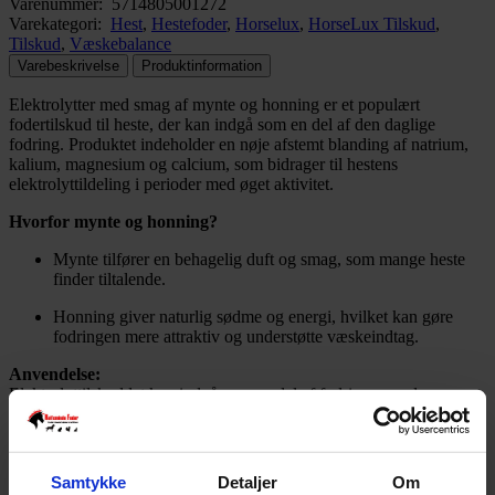
Varenummer:
5714805001272
Varekategori:
Hest
,
Hestefoder
,
Horselux
,
HorseLux Tilskud
,
Tilskud
,
Væskebalance
Varebeskrivelse
Produktinformation
Elektrolytter med smag af mynte og honning er et populært
fodertilskud til heste, der kan indgå som en del af den daglige
fodring. Produktet indeholder en nøje afstemt blanding af natrium,
kalium, magnesium og calcium, som bidrager til hestens
elektrolyttildeling i perioder med øget aktivitet.
Hvorfor mynte og honning?
Mynte tilfører en behagelig duft og smag, som mange heste
finder tiltalende.
Honning giver naturlig sødme og energi, hvilket kan gøre
fodringen mere attraktiv og understøtte væskeindtag.
Anvendelse:
Elektrolyttilskuddet kan indgå som en del af fodringen under
træning, transport eller andre perioder med øget aktivitet. Smagen af
mynte og honning gør det velegnet til heste, der ikke bruges sig om
smagen af rene elektrolytter.
Samtykke
Detaljer
Om
Husk altid at hesten skal have adgang til friskt drikkevand.