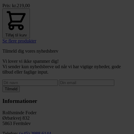
Pris:
kr.
219,00
Tilføj til kurv
Se flere produkter
Tilmeld dig vores nyhedsbrev
Vi lover vi ikke spammer dig!
Vi sender kun nyhedsbreve ud når vi har vigtige nyheder, gode
tilbud eller faglige input.
Tilmeld
Informationer
Rolfsminde Foder
Ørbækvej 832
5863 Ferritslev
Telefon:
(+45) 2988 6144