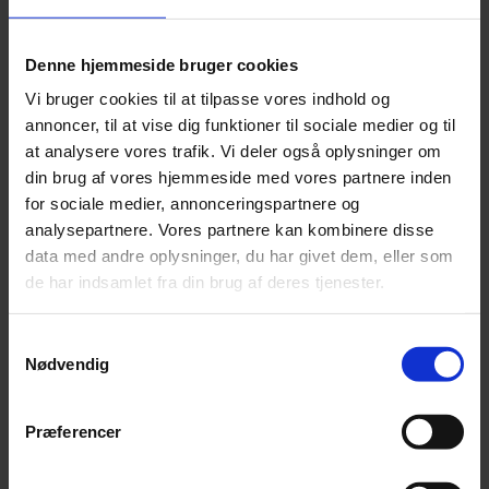
TILSKUD I PULVER
Denne hjemmeside bruger cookies
Sammensætning:
Vi bruger cookies til at tilpasse vores indhold og
Dextrose, forblanding, natriumchlorid, kaliumclorid, æblefibre,
annoncer, til at vise dig funktioner til sociale medier og til
mynte, honning, natriumbicarbonat.
at analysere vores trafik. Vi deler også oplysninger om
Tilsætningsstoffer ernæringsmæssige:
din brug af vores hjemmeside med vores partnere inden
A-vitamin, 3a672a 50.000 IE
for sociale medier, annonceringspartnere og
analysepartnere. Vores partnere kan kombinere disse
D3-vitamin, 3a671
5
.000 IE
data med andre oplysninger, du har givet dem, eller som
E-vitamin / Alfatokoferol, 3a700 136 mg/kg
de har indsamlet fra din brug af deres tjenester.
C-vitamin, 3a300 1.500 mg/kg
Samtykkevalg
Chloinchlorid, 3a890 250 mg/kg
Nødvendig
Daglige mængde:
10 g pr. 100 kg hest.
Præferencer
500 kg hest = 30 dage.