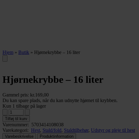
Hjem
»
Butik
»
Hjørnekrybbe – 16 liter
Hjørnekrybbe – 16 liter
Gammel pris:
kr.
169,00
Du kan spare plads, når du kan udnytte hjørnet til krybben.
Kun 1 tilbage på lager
Tilføj til kurv
Varenummer:
5703414108038
Varekategori:
Hest
,
Stald/fold
,
Staldtilbehør
,
Udstyr og pleje til hest
Varebeskrivelse
Produktinformation