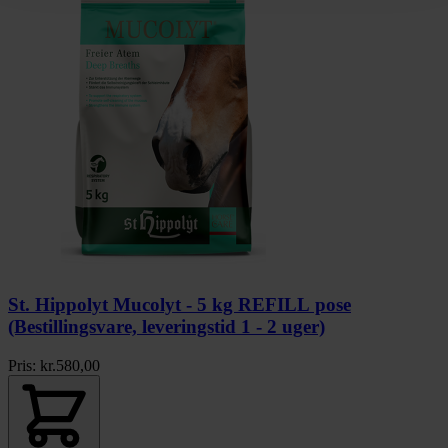
St. Hippolyt Mucolyt - 5 kg REFILL pose
(Bestillingsvare, leveringstid 1 - 2 uger)
Pris:
kr.
580,00