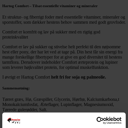
Hartog Comfort – Tilsat essentielle vitaminer og mineraler
Et struktur- og fiberrigt foder med essentielle vitaminer, mineraler og
sporstoffer, som dækker hestens behov sammen med godt grovfoder.
Comfort er kornfrit og lav på sukker med en rigtig god
proteinkvalitet
Comfort er lav på sukker og stivelse helt perfekt til den nøjsomme
hest eller pony, der har let ved at tage på. Din hest får sin energi fra
mange forskellige fibertyper for at give en god diversitet til hestens
tarmflora. Derudover indeholder Comfort ærteprotein og lupiner
som leverer højkvalitet protein, for optimal muskelfunktion.
I øvrigt er Hartog Comfort
helt fri for soja og palmeolie.
Sammensætning:
Tørret græs, Hø, Græspiller, Glycerin, Hørfrø, Kalciumkarbona,t
Monokalciumfosfat, Ærteflager, Lupinflager, Magnesiumoxid,
Tørrede gulerødder, Salt.
Hvem henvender foderet sig til?