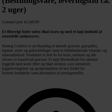
(Bestillingsvare, leveringstid ca.
2 uger)
Gammel pris:
kr.
349,00
Et fiberrigt foder uden tilsat korn og med et højt indhold af
essentielle aminosyrer.
Hartog Comfort er en blanding af tørrede græsser, græspiller,
lupiner, ærter og gulerodsflager samt et fuldtdækkende vitamin- og
mineraltilskud. Produktet er helt fri for korn, melasse og alle
råvarer er baseret på græsser. Et højt fiberindhold for optimal
tyggetid med korte fibre og blød struktur, som stimulerer
tyggebevægelser og spytproduktion til stor fordel for
hestens fordøjelse samt absorption af næringsstoffer.