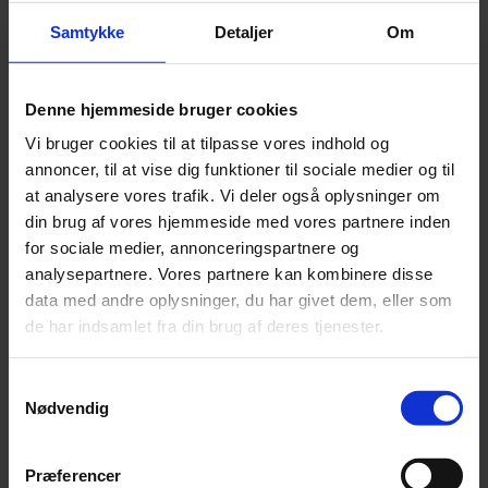
Som udgangspunkt henvender Hartog Comfort sig til alle, der
Samtykke
Detaljer
Om
ønsker at fodre korn og melassefrit eller til dig, som har en hest, der
har let ved at tage på og som egentlig er dækket fint ind på
grovfoder. Dig som sætter pris på at fodre fiberrigt og med optimal
tyggeaktivitet og spytproduktion.
Denne hjemmeside bruger cookies
Kan jeg ride stævner på Hartog Comfort?
Vi bruger cookies til at tilpasse vores indhold og
Ja, det kan du uden problemer gøre. Vi anbefaler dog at du tager
annoncer, til at vise dig funktioner til sociale medier og til
kontakt til vores foderrådgivning for at sikre din hest får de rigtige
mængder, så vi er helt sikre på at din hest får alt den har brug for i
at analysere vores trafik. Vi deler også oplysninger om
den givne situation.
din brug af vores hjemmeside med vores partnere inden
Læs mere om dosering og indhold
her.
for sociale medier, annonceringspartnere og
analysepartnere. Vores partnere kan kombinere disse
SKU
8717306750400
data med andre oplysninger, du har givet dem, eller som
Weight
19 kg
de har indsamlet fra din brug af deres tjenester.
Relaterede produkter
Samtykkevalg
Nødvendig
Præferencer