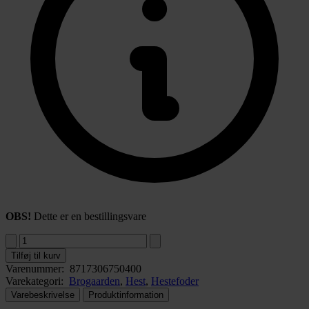
OBS!
Dette er en bestillingsvare
Tilføj til kurv
Varenummer:
8717306750400
Varekategori:
Brogaarden
,
Hest
,
Hestefoder
Varebeskrivelse
Produktinformation