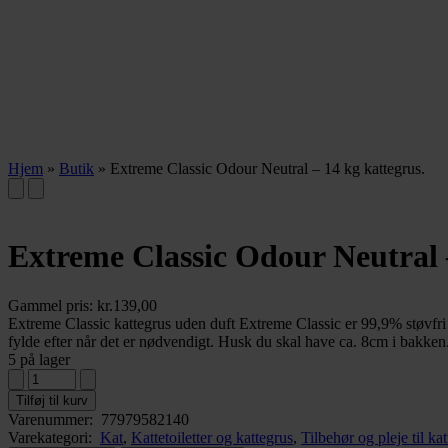
Hjem
»
Butik
»
Extreme Classic Odour Neutral – 14 kg kattegrus.
Extreme Classic Odour Neutral 
Gammel pris:
kr.
139,00
Extreme Classic kattegrus uden duft Extreme Classic er 99,9% støvfri
fylde efter når det er nødvendigt. Husk du skal have ca. 8cm i bakken.
5 på lager
Tilføj til kurv
Varenummer:
77979582140
Varekategori:
Kat
,
Kattetoiletter og kattegrus
,
Tilbehør og pleje til kat