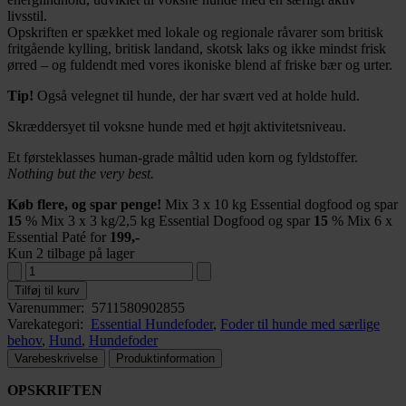
livsstil.
Opskriften er spækket med lokale og regionale råvarer som britisk
fritgående kylling, britisk landand, skotsk laks og ikke mindst frisk
ørred – og fuldendt med vores ikoniske blend af friske bær og urter.
Tip!
Også velegnet til hunde, der har svært ved at holde huld.
Skræddersyet til voksne hunde med et højt aktivitetsniveau.
Et førsteklasses human-grade måltid uden korn og fyldstoffer.
Nothing but the very best.
Køb flere, og spar penge!
Mix 3 x 10 kg Essential dogfood og spar
15
% Mix 3 x 3 kg/2,5 kg Essential Dogfood og spar
15
% Mix 6 x
Essential Paté for
199,-
Kun 2 tilbage på lager
Tilføj til kurv
Varenummer:
5711580902855
Varekategori:
Essential Hundefoder
,
Foder til hunde med særlige
behov
,
Hund
,
Hundefoder
Varebeskrivelse
Produktinformation
OPSKRIFTEN