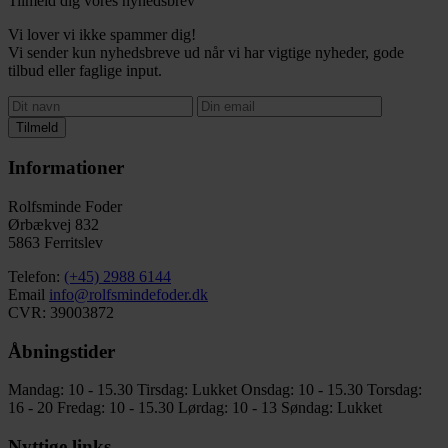
Tilmeld dig vores nyhedsbrev
Vi lover vi ikke spammer dig!
Vi sender kun nyhedsbreve ud når vi har vigtige nyheder, gode
tilbud eller faglige input.
Tilmeld
Informationer
Rolfsminde Foder
Ørbækvej 832
5863 Ferritslev
Telefon:
(+45) 2988 6144
Email
info@rolfsmindefoder.dk
CVR: 39003872
Åbningstider
Mandag: 10 - 15.30
Tirsdag: Lukket
Onsdag: 10 - 15.30
Torsdag:
16 - 20
Fredag: 10 - 15.30
Lørdag: 10 - 13
Søndag: Lukket
Nyttige links