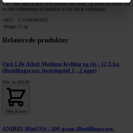
TIP: Start med at give 10% mindre end hidtil, og justér så derfra. Du
er altid velkommen til kontakte os for råd & vejledning.
SKU
5711580902855
Weight
11 kg
Relaterede produkter
Opti Life Adult Medium Kylling og ris - 12,5 kg.
(Bestillingsvare, leveringstid 1 - 2 uger)
Pris:
kr.
499,00
Tilføj til kurv
ANIBIO MinOVit - 500 gram (Bestillingsvare,