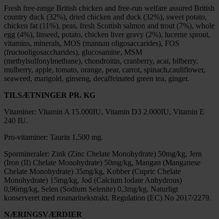
Fresh free-range British chicken and free-run welfare assured British
country duck (32%), dried chicken and duck (32%), sweet potato,
chicken fat (11%), peas, fresh Scottish salmon and trout (7%), whole
egg (4%), linseed, potato, chicken liver gravy (2%), lucerne sprout,
vitamins, minerals, MOS (mannan oligosaccarides), FOS
(fructooligosaccharides), glucosamine, MSM
(methylsulfonylmethane), chondroitin, cranberry, acai, bilberry,
mulberry, apple, tomato, orange, pear, carrot, spinach,cauliflower,
seaweed, marigold, ginseng, decaffeinated green tea, ginger.
TILSÆTNINGER PR. KG
Vitaminer: Vitamin A 15.000IU, Vitamin D3 2.000IU, Vitamin E
240 IU.
Pro-vitaminer: Taurin 1,500 mg.
Spormineraler: Zink (Zinc Chelate Monohydrate) 50mg/kg, Jern
(Iron (II) Chelate Monohydrate) 50mg/kg, Mangan (Manganese
Chelate Monohydrate) 35mg/kg, Kobber (Cupric Chelate
Monohydrate) 15mg/kg, Jod (Calcium Iodate Anhydrous)
0,96mg/kg, Selen (Sodium Selenite) 0,3mg/kg. Naturligt
konserveret med rosmarinekstrakt. Regulation (EC) No 2017/2279.
NÆRINGSVÆRDIER