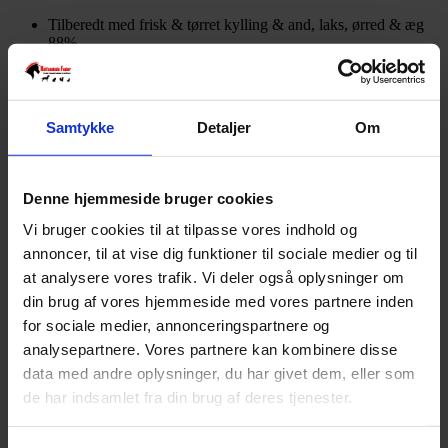
Tilberedt med frisk & tørret kylling & and, laks, ørred & æg
88%
Heraf frisk
53%
Protein
35%
Fedt
22%
Omega-3
1.8%
Samtykke
Detaljer
Om
Omega-6
3.9%
Mineraler / Råaske
7.5%
Fiber
3%
Fugtighed
8.5%
Denne hjemmeside bruger cookies
Kalcium
1.6%
Fosfor
1.3%
Vi bruger cookies til at tilpasse vores indhold og
Glukosamin
0.09%
annoncer, til at vise dig funktioner til sociale medier og til
Kondroitin
0.07%
Kalorier
4000 kcal/kg
at analysere vores trafik. Vi deler også oplysninger om
din brug af vores hjemmeside med vores partnere inden
YDELIGERE OPLYSNINGER
for sociale medier, annonceringspartnere og
Tilberedningstemperatur
analysepartnere. Vores partnere kan kombinere disse
82 grader celsius.
data med andre oplysninger, du har givet dem, eller som
Holdbarhed
de har indsamlet fra din brug af deres tjenester.
Dato, tidspunkt & unikt fremstillingsnummer ses på toppen af posen.