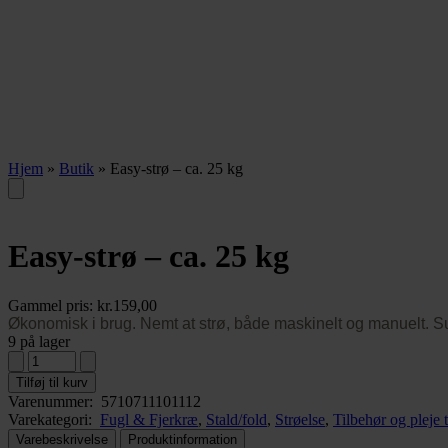
Hjem
»
Butik
»
Easy-strø – ca. 25 kg
Easy-strø – ca. 25 kg
Gammel pris:
kr.
159,00
Økonomisk i brug. Nemt at strø, både maskinelt og manuelt. 
9 på lager
Tilføj til kurv
Varenummer:
5710711101112
Varekategori:
Fugl & Fjerkræ
,
Stald/fold
,
Strøelse
,
Tilbehør og pleje t
Varebeskrivelse
Produktinformation