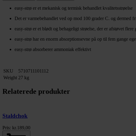
easy-strø er et mekanisk og termisk behandlet kvalitetsstrøelse
Det er varmebehandlet ved op mod 100 grader C. og dermed fri 
easy-strø er et blødt og behageligt strøelse, der er afstøvet flere
easy-strø har en enorm absorptionsevne på op til fem gange e
easy-strø absorberer ammoniak effektivt
SKU
5710711101112
Weight
27 kg
Relaterede produkter
Staldchok
Pris:
kr.
189,00