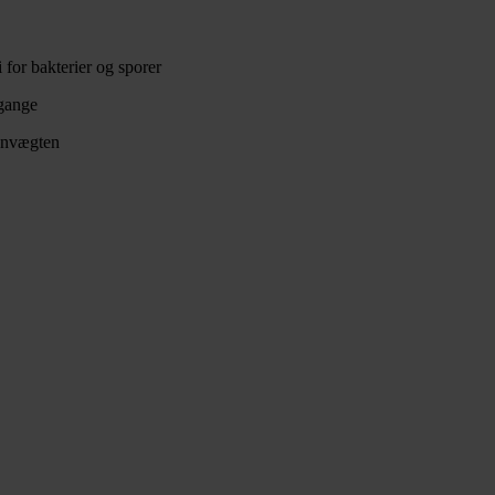
for bakterier og sporer
 gange
genvægten