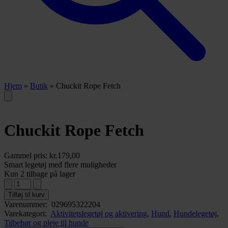
Hjem
»
Butik
»
Chuckit Rope Fetch
Chuckit Rope Fetch
Gammel pris:
kr.
179,00
Smart legetøj med flere muligheder
Kun 2 tilbage på lager
Tilføj til kurv
Varenummer:
029695322204
Varekategori:
Aktivitetslegetøj og aktivering
,
Hund
,
Hundelegetøj
,
Tilbehør og pleje til hunde