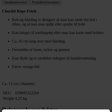
Varebeskrivelse
Produktinformation
Chuckit Rope Fetch
Reb og håndtag er designet så man kan sætte det fast i
rillen, og så kan man spille eller sparke til bold
Kan bruges til træklegetøj eller man kan kaste med bolden
Ca. 45 cm lang snor med håndtag
Fremstillet af foam, nylon og gummi
Kan flyde og er særdeles velegnet til hundesvømning
Farve: orange/blå
Ca. 13 cm i diameter
SKU
029695322204
Weight
0,25 kg
Relaterede produkter