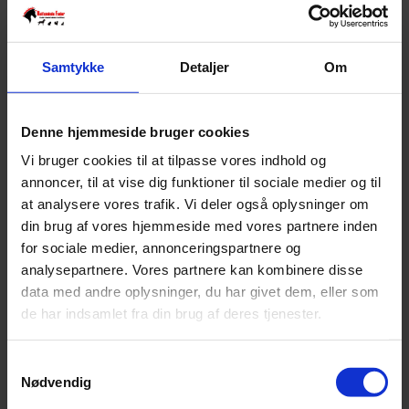
Samtykke
Detaljer
Om
Denne hjemmeside bruger cookies
Vi bruger cookies til at tilpasse vores indhold og
annoncer, til at vise dig funktioner til sociale medier og til
at analysere vores trafik. Vi deler også oplysninger om
din brug af vores hjemmeside med vores partnere inden
for sociale medier, annonceringspartnere og
Buster doggy bags 50 stk
analysepartnere. Vores partnere kan kombinere disse
data med andre oplysninger, du har givet dem, eller som
Pris:
kr.
15,00
de har indsamlet fra din brug af deres tjenester.
Samtykkevalg
Nødvendig
Tilføj til kurv