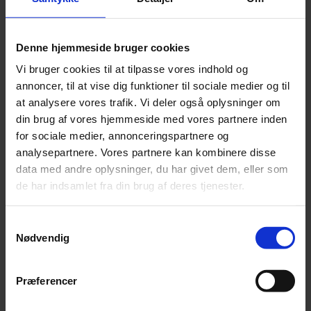
Lang tyggetid og god aktivering
Understøtter naturlig tandpleje
Denne hjemmeside bruger cookies
Vi bruger cookies til at tilpasse vores indhold og
Sælges stykvis i BLAND SELV
annoncer, til at vise dig funktioner til sociale medier og til
Velegnet til
mellemstore og store hunde
, der elsker faste og
at analysere vores trafik. Vi deler også oplysninger om
naturlige tyggeting.
din brug af vores hjemmeside med vores partnere inden
13 på lager
for sociale medier, annonceringspartnere og
analysepartnere. Vores partnere kan kombinere disse
Tilføj til kurv
data med andre oplysninger, du har givet dem, eller som
Varenummer:
5710525032268
Varekategori:
Kornfrie Tyggesnacks
,
Naturlige Tyggesnacks
de har indsamlet fra din brug af deres tjenester.
Varebeskrivelse
Produktinformation
Oksehovedhud 50 cm 1 stk. fra vores Bland selv afdeling.
Samtykkevalg
Nødvendig
100% okse.
Analyse:
Præferencer
Råprotein 75,6%, Råfedt 8,3%, Råaske 4,3%