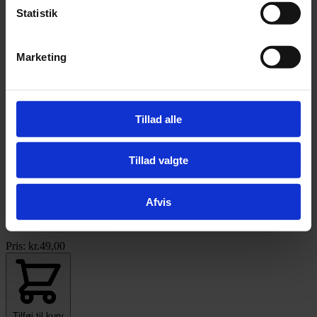
Statistik
Whesco Nature, er kendetegnet ved en 100% naturlig godbid til din
hund.
Marketing
Whesco Nature findes i mange forskellige varianter og kommer fra
producenter i EU.
Whesco Nature er kendetegnet for kvalitet og 100% naturligt.
Tillad alle
SKU
5710525032268
Relaterede produkter
Tillad valgte
Afvis
Tørret oksekallun - 250 gram
Pris:
kr.
49,00
Tilføj til kurv