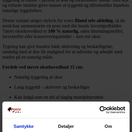
og robuste struktur giver masser af tyggetid og tilfredsstiller hundens
naturlige tyggebehov.
Denne variant sælges stykvis fra vores
Bland selv-afdeling
, så du
nemt kan sammensætte en pose med din hunds favoritgodbidder.
Tørret oksehovedhud er
100 % naturlig
, uden tilsætningsstoffer,
farvestoffer eller konserveringsmidler – kun ren okse.
Tygning kan give hunden både aktivering og beskæftigelse,
samtidig med at den får mulighed for at udforske og arbejde med
maden på en naturlig måde.
Fordele ved tørret oksehovedhud 15 cm:
Naturlig tyggeting af okse
Lang tyggetid – aktiverer og beskæftiger
Kan indgå som en del af daglig mundplejerutine
Uden tilsætningsstoffer
Sælges enkeltvis fra Bland selv-afdelingen
Samtykke
Detaljer
Om
Velegnet som tyggegodbid til hunde, der elsker faste og naturlige