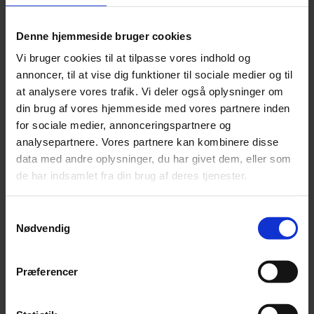
snacks – perfekt som en del af en varieret kost.
269 på lager
Denne hjemmeside bruger cookies
Tilføj til kurv
Vi bruger cookies til at tilpasse vores indhold og
Varenummer:
24986317
annoncer, til at vise dig funktioner til sociale medier og til
Varekategori:
Kornfrie Tyggesnacks
,
Naturlige Tyggesnacks
at analysere vores trafik. Vi deler også oplysninger om
Varebeskrivelse
Produktinformation
din brug af vores hjemmeside med vores partnere inden
Oksehovedhud ca. 15 cm
for sociale medier, annonceringspartnere og
analysepartnere. Vores partnere kan kombinere disse
100% okse.
data med andre oplysninger, du har givet dem, eller som
Analyse:
de har indsamlet fra din brug af deres tjenester.
Råprotein 75,6%, Råfedt 8,3%, Råaske 4,3%
Samtykkevalg
Nødvendig
Whesco Nature, er kendetegnet ved en 100% naturlig godbid til din
hund.
Præferencer
Whesco Nature findes i mange forskellige varianter og kommer fra
producenter i EU.
Whesco Nature er kendetegnet for kvalitet og 100% naturligt.