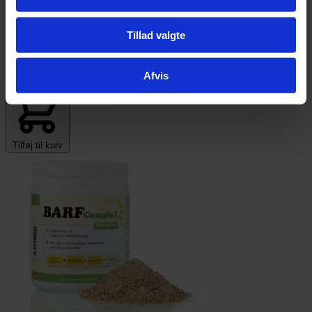
Opti Life Puppy Mini kylling og ris - 7,5kg
Tillad valgte
(Bestillingsvare leveringstid ca. 1- 2 uger)
Afvis
Pris:
kr.
369,00
Tilføj til kurv