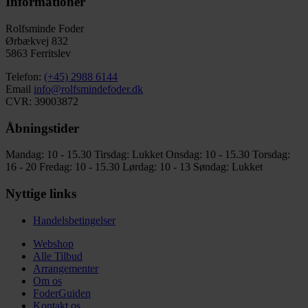
Informationer
Rolfsminde Foder
Ørbækvej 832
5863 Ferritslev
Telefon:
(+45) 2988 6144
Email
info@rolfsmindefoder.dk
CVR: 39003872
Åbningstider
Mandag: 10 - 15.30
Tirsdag: Lukket
Onsdag: 10 - 15.30
Torsdag:
16 - 20
Fredag: 10 - 15.30
Lørdag: 10 - 13
Søndag: Lukket
Nyttige links
Handelsbetingelser
Webshop
Alle Tilbud
Arrangementer
Om os
FoderGuiden
Kontakt os