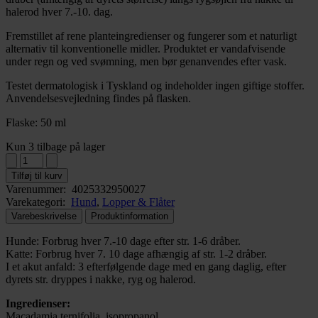
halerod hver 7.-10. dag.
Fremstillet af rene planteingredienser og fungerer som et naturligt
alternativ til konventionelle midler. Produktet er vandafvisende
under regn og ved svømning, men bør genanvendes efter vask.
Testet dermatologisk i Tyskland og indeholder ingen giftige stoffer.
Anvendelsesvejledning findes på flasken.
Flaske: 50 ml
Kun 3 tilbage på lager
Tilføj til kurv
Varenummer:
4025332950027
Varekategori:
Hund
,
Lopper & Flåter
Varebeskrivelse
Produktinformation
Hunde: Forbrug hver 7.-10 dage efter str. 1-6 dråber.
Katte: Forbrug hver 7. 10 dage afhængig af str. 1-2 dråber.
I et akut anfald: 3 efterfølgende dage med en gang daglig, efter
dyrets str. dryppes i nakke, ryg og halerod.
Ingredienser:
Macadamia ternifolia, isopropanol,