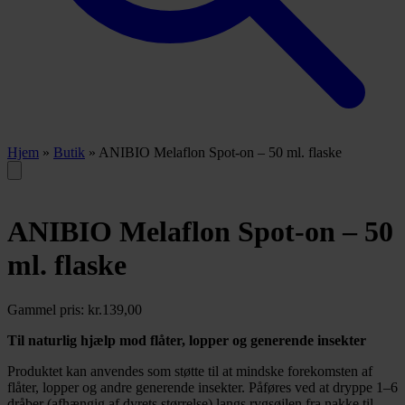
Hjem
»
Butik
»
ANIBIO Melaflon Spot-on – 50 ml. flaske
ANIBIO Melaflon Spot-on – 50
ml. flaske
Gammel pris:
kr.
139,00
Til naturlig hjælp mod flåter, lopper og generende insekter
Produktet kan anvendes som støtte til at mindske forekomsten af
flåter, lopper og andre generende insekter. Påføres ved at dryppe 1–6
dråber (afhængig af dyrets størrelse) langs rygsøjlen fra nakke til