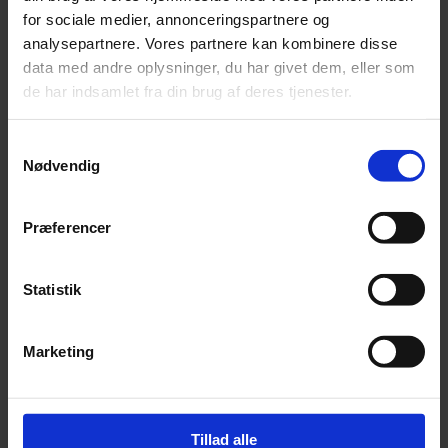
Vetbed - str. small 60 x 75 cm
for sociale medier, annonceringspartnere og
analysepartnere. Vores partnere kan kombinere disse
Pris:
kr.
85,00
data med andre oplysninger, du har givet dem, eller som
de har indsamlet fra din brug af deres tjenester.
Samtykkevalg
Tilføj til kurv
Nødvendig
Præferencer
Statistik
Marketing
Tillad alle