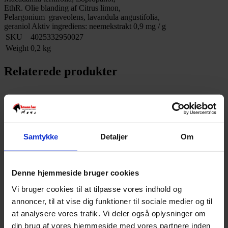
EthR. Olie blanding af Citrus limon,
Pelargonium graveolens, lavandula angustifolia,
geraniol Aktiv ingrediens: neemekstrakt 0,9 mg / g
SKU
4025332950027
Weight
0,2 kg
Relaterede produkter
Samtykke
Detaljer
Om
Denne hjemmeside bruger cookies
Vi bruger cookies til at tilpasse vores indhold og
annoncer, til at vise dig funktioner til sociale medier og til
at analysere vores trafik. Vi deler også oplysninger om
din brug af vores hjemmeside med vores partnere inden