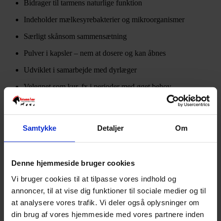
Bidrager til tarmens naturlige funktion
Indeholder mælkesyrebakterier og mikroorganismer
Særligt skånsom sammensætning
Pulver i kapsler – nem at dosere og kan åbnes
Udviklet i samarbejde med dyrlæger
Velegnet som kur, fx i perioder med øget behov
8 på lager
Tilføj til kurv
Samtykke
Detaljer
Om
Varenummer:
4025332774005
Varekategori:
Hund
,
Tilskud til hunde
Varebeskrivelse
Produktinformation
Denne hjemmeside bruger cookies
Til hunde og katte
Vi bruger cookies til at tilpasse vores indhold og
Ændringer i afføringen kan være et tegn på, at tarmfloraen er i
annoncer, til at vise dig funktioner til sociale medier og til
ubalance.
Anibio Darm Probiotic
er et probiotisk fodertilskud til
at analysere vores trafik. Vi deler også oplysninger om
hunde og katte, der bidrager til en afbalanceret tarmflora som en del
af en varieret og afstemt fodring.
din brug af vores hjemmeside med vores partnere inden