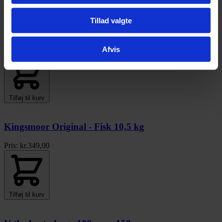
Opti Life Medium/Maxi Light ris og kylling - 12,5
Tillad valgte
kg (Bestillingsvare, leveringstid 1 - 2 uger)
Pris:
kr.
499,00
Afvis
Tilføj til kurv
Kingsmoor Original - Fisk 10,5 kg
Pris:
kr.
349,00
Tilføj til kurv