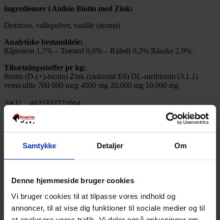
Ingredienser i Anibio Biotin med Zink:
Dextrose, vallepulver, vanille (aroma)
Analytiske bestanddele:
Råprotein 1,7% – Træstof 0,6% – Råfedt 0,2% Råaske 2,9%.
Tilsætningsstoffer pr kg:
Biotin (D-(+)-biotin) Zink (zinkoxid E6) DL-methionin (3.1.1)
vemiculite 700 000 mcg 4000 mg 20,000 mg 10.000 mg
SKU
4025332771004
Weight
1 kg
Relaterede produkter
Samtykke
Detaljer
Om
Denne hjemmeside bruger cookies
Vi bruger cookies til at tilpasse vores indhold og
annoncer, til at vise dig funktioner til sociale medier og til
at analysere vores trafik. Vi deler også oplysninger om