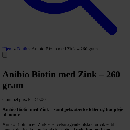
Hjem
»
Butik
»
Anibio Biotin med Zink – 260 gram
Anibio Biotin med Zink – 260
gram
Gammel pris:
kr.
159,00
Anibio Biotin med Zink – sund pels, stærke kløer og hudpleje
til hunde
Anibio Biotin med Zink er et velsmagende tilskud udviklet til
hunde, der har behov for ekstra støtte til
pels, hud og kløer
.