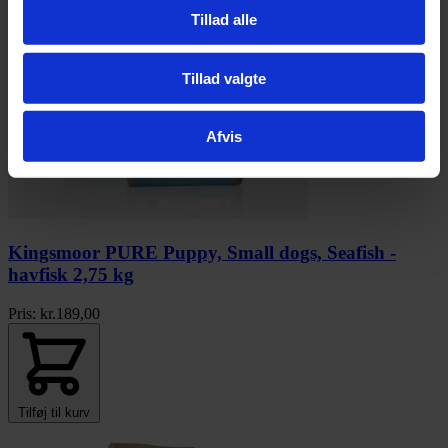
Tillad alle
Tillad valgte
Afvis
Kingsmoor PURE Puppy, Small dogs, Seafish -
havfisk 2,75 kg
Pris:
kr.
189,00
Tilføj til kurv