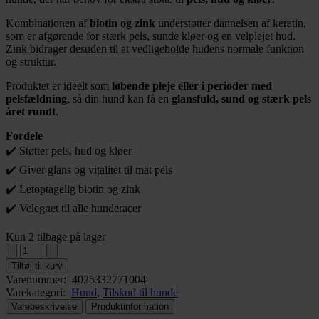
Kombinationen af
biotin og zink
understøtter dannelsen af keratin,
som er afgørende for stærk pels, sunde kløer og en velplejet hud.
Zink bidrager desuden til at vedligeholde hudens normale funktion
og struktur.
Produktet er ideelt som
løbende pleje eller i perioder med
pelsfældning
, så din hund kan få en
glansfuld, sund og stærk pels
året rundt
.
Fordele
✔️ Støtter pels, hud og kløer
✔️ Giver glans og vitalitet til mat pels
✔️ Letoptagelig biotin og zink
✔️ Velegnet til alle hunderacer
Kun 2 tilbage på lager
Tilføj til kurv
Varenummer:
4025332771004
Varekategori:
Hund
,
Tilskud til hunde
Varebeskrivelse
Produktinformation