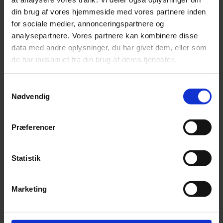
din brug af vores hjemmeside med vores partnere inden
for sociale medier, annonceringspartnere og
analysepartnere. Vores partnere kan kombinere disse
data med andre oplysninger, du har givet dem, eller som
de har indsamlet fra din brug af deres tjenester.
Samtykkevalg
Nødvendig
Opti Life Adult Medium Kylling og ris - 12,5 kg.
(Bestillingsvare, leveringstid 1 - 2 uger)
Præferencer
Pris:
kr.
499,00
Statistik
Tilføj til kurv
Marketing