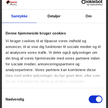
Varebeskrivelse
Produktinformation
Grøn flexispand med AGROBS logo. Kan rumme 17 liter og er
Samtykke
Detaljer
Om
derfor perfekt til bl.a. fodring, opbevaring, stævner mm.
Ingen metalhanke som hesten kan sidde fast i, og dermed velegnet til
fodring af heste i løsdrift eller på fold.
Denne hjemmeside bruger cookies
Flexispanden er fremstillet i levnedsmiddelgodkendt kvalitet, og
Vi bruger cookies til at tilpasse vores indhold og
afgiver derfor ingen giftige stoffer. Solid og fleksibel – knækker ikke
annoncer, til at vise dig funktioner til sociale medier og til
i frostvejr.
at analysere vores trafik. Vi deler også oplysninger om
Dimensioner:
din brug af vores hjemmeside med vores partnere inden
Højde 27 cm
for sociale medier, annonceringspartnere og
analysepartnere. Vores partnere kan kombinere disse
SKU
40535784
data med andre oplysninger, du har givet dem, eller som
Weight
0,7 kg
de har indsamlet fra din brug af deres tjenester.
Relaterede produkter
Samtykkevalg
Nødvendig
AGROBS Seniormineral - 10 kg Refill