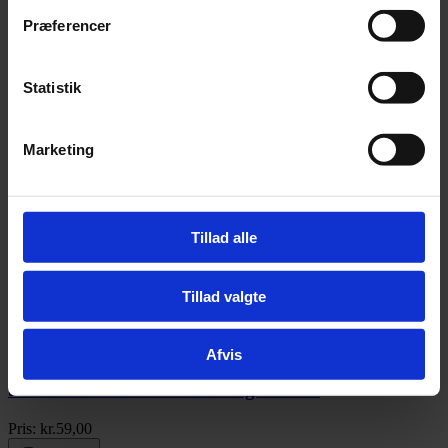
Præferencer
Pris:
kr.
899,00
Statistik
Tilføj til kurv
Marketing
Hjørnekrybbe - 16 liter
Pris:
kr.
169,00
Tillad alle
Tillad valgte
Tilføj til kurv
Afvis
Saltstensholder Sort - til 10 kg saltsten
Pris:
kr.
59,00