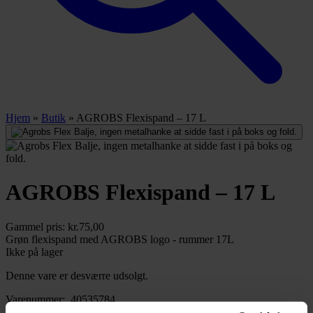
Hjem
»
Butik
»
AGROBS Flexispand – 17 L
AGROBS Flexispand – 17 L
Gammel pris:
kr.
75,00
Grøn flexispand med AGROBS logo - rummer 17L
Ikke på lager
Denne vare er desværre udsolgt.
Varenummer:
40535784
Varekategori:
Agrobs
,
Staldtilbehør
,
Udstyr til hest