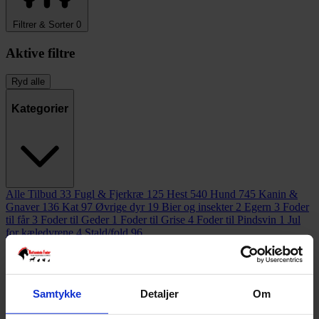
Filtrer & Sorter
0
Aktive filtre
Ryd alle
Kategorier
Alle Tilbud
33
Fugl & Fjerkræ
125
Hest
540
Hund
745
Kanin &
Gnaver
136
Kat
97
Øvrige dyr
19
Bier og insekter
2
Egern
3
Foder
til får
3
Foder til Geder
1
Foder til Grise
4
Foder til Pindsvin
1
Jul
for kæledyrene
4
Stald/fold
96
Varemærke
Samtykke
Detaljer
Om