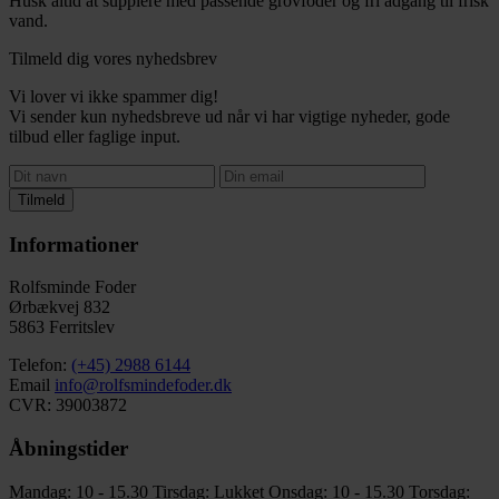
Husk altid at supplere med passende grovfoder og fri adgang til frisk
vand.
Tilmeld dig vores nyhedsbrev
Vi lover vi ikke spammer dig!
Vi sender kun nyhedsbreve ud når vi har vigtige nyheder, gode
tilbud eller faglige input.
Tilmeld
Informationer
Rolfsminde Foder
Ørbækvej 832
5863 Ferritslev
Telefon:
(+45) 2988 6144
Email
info@rolfsmindefoder.dk
CVR: 39003872
Åbningstider
Mandag: 10 - 15.30
Tirsdag: Lukket
Onsdag: 10 - 15.30
Torsdag: