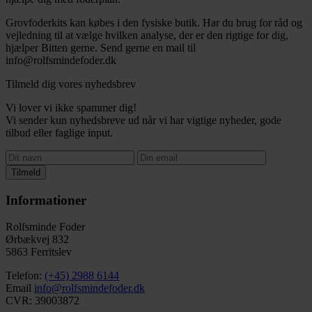
Grovfoderkits kan købes i den fysiske butik. Har du brug for råd og
vejledning til at vælge hvilken analyse, der er den rigtige for dig,
hjælper Bitten gerne. Send gerne en mail til
info@rolfsmindefoder.dk
Tilmeld dig vores nyhedsbrev
Vi lover vi ikke spammer dig!
Vi sender kun nyhedsbreve ud når vi har vigtige nyheder, gode
tilbud eller faglige input.
Tilmeld
Informationer
Rolfsminde Foder
Ørbækvej 832
5863 Ferritslev
Telefon:
(+45) 2988 6144
Email
info@rolfsmindefoder.dk
CVR: 39003872