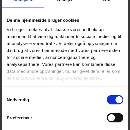
Oxbow
1
Party Pets
8
Paw
6
Pawise
1
PetDK
24
Petsafe
5
Prestige
7
Profine
5
Red Dingo
1
Regulator Complete
7
Relax Biocare
3
Rheva
2
Denne hjemmeside bruger cookies
Rosewood
4
RYOM
80
Salvana
15
Sam's Field
8
Science Selective
2
Silvalure
1
Skaga
4
Småland
3
Vi bruger cookies til at tilpasse vores indhold og
Snack'it
4
St. Hippolyt
59
Superfine Manufacturing
1
annoncer, til at vise dig funktioner til sociale medier og til
Tickless
1
Tikki
1
To Gode Naboer
3
Treateaters
7
at analysere vores trafik. Vi deler også oplysninger om
Trixie
2
Tubidog
4
Urtefarm
25
Verm-X
3
Versele-
din brug af vores hjemmeside med vores partnere inden
Laga
13
Vest Jyllands Andel
1
West Paw
14
Whesco
30
Whesco Nature
163
Wild on Wildlife
1
Woolf
12
for sociale medier, annonceringspartnere og
Ziwipeak
5
ZooLac
6
Zylkene
3
analysepartnere. Vores partnere kan kombinere disse
data med andre oplysninger, du har givet dem, eller som
Pris
de har indsamlet fra din brug af deres tjenester.
DKK
0
DKK
8.800
Samtykkevalg
Nødvendig
Tilgængelighed
Præferencer