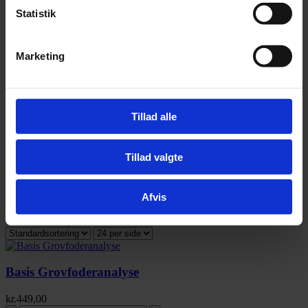
Statistik
Kun varer på lager
Kun tilbud
Marketing
Alle kategorier
Tillad alle
Alle Tilbud
39
Fugl & Fjerkræ
125
Hest
540
Hund
745
Kanin &
Gnaver
136
Kat
97
Øvrige dyr
19
Stald/fold
96
Tillad valgte
Filtre
Afvis
Viser
1-3
af
3
produkter
Basis Grovfoderanalyse
kr.
449,00