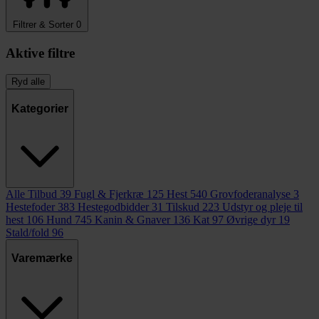
Filtrer & Sorter
0
Aktive filtre
Ryd alle
Kategorier
Alle Tilbud
39
Fugl & Fjerkræ
125
Hest
540
Grovfoderanalyse
3
Hestefoder
383
Hestegodbidder
31
Tilskud
223
Udstyr og pleje til
hest
106
Hund
745
Kanin & Gnaver
136
Kat
97
Øvrige dyr
19
Stald/fold
96
Varemærke