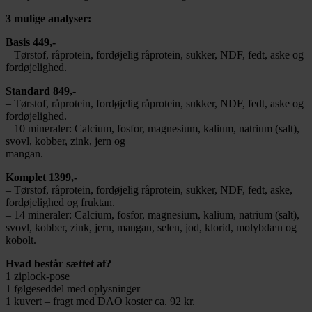
3 mulige analyser:
Basis 449,-
– Tørstof, råprotein, fordøjelig råprotein, sukker, NDF, fedt, aske og
fordøjelighed.
Standard 849,-
– Tørstof, råprotein, fordøjelig råprotein, sukker, NDF, fedt, aske og
fordøjelighed.
– 10 mineraler: Calcium, fosfor, magnesium, kalium, natrium (salt),
svovl, kobber, zink, jern og
mangan.
Komplet 1399,-
– Tørstof, råprotein, fordøjelig råprotein, sukker, NDF, fedt, aske,
fordøjelighed og fruktan.
– 14 mineraler: Calcium, fosfor, magnesium, kalium, natrium (salt),
svovl, kobber, zink, jern, mangan, selen, jod, klorid, molybdæn og
kobolt.
Hvad består sættet af?
1 ziplock-pose
1 følgeseddel med oplysninger
1 kuvert – fragt med DAO koster ca. 92 kr.