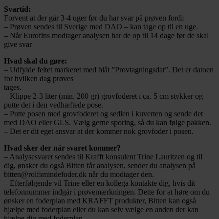
Svartid:
Forvent at der går 3-4 uger før du har svar på prøven fordi:
– Prøven sendes til Sverige med DAO – kan tage op til en uge.
– Når Eurofins modtager analysen har de op til 14 dage før de skal
give svar
Hvad skal du gøre:
– Udfylde feltet markeret med blåt ”Provtagningsdat”. Det er datoen
for hvilken dag prøves
tages.
– Klippe 2-3 liter (min. 200 gr) grovfoderet i ca. 5 cm stykker og
putte det i den vedhæftede pose.
– Putte posen med grovfoderet og sedlen i kuverten og sende det
med DAO eller GLS. Vælg gerne sporing, så du kan følge pakken.
– Det er dit eget ansvar at der kommer nok grovfoder i posen.
Hvad sker der når svaret kommer?
– Analysesvaret sendes til Krafft konsulent Trine Lauritzen og til
dig, ønsker du også Bitten får analysen, sender du analysen på
bitten@rolfsmindefoder.dk når du modtager den.
– Efterfølgende vil Trine eller en kollega kontakte dig, hvis dit
telefonnummer indgår i prøvemærkningen. Dette for at høre om du
ønsker en foderplan med KRAFFT produkter, Bitten kan også
hjælpe med foderplan eller du kan selv vælge en anden der kan
hjælpe dig med foderplan.