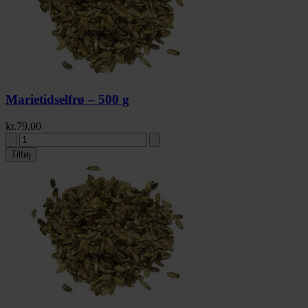
Marietidselfrø – 500 g
kr.
79,00
Tilføj