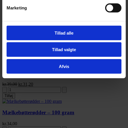
Tilføj
Marketing
Little Melorme Snack – 70 gram til hamstere, rotter,
Tillad alle
mus og ørkenrotter.
kr.
35,00
Tillad valgte
Tilføj
Tilbud
Afvis
Little One Insect Mix – 75 gram BF. 09.26
kr.
39,00
kr.
31,20
Tilføj
Mælkebøtterødder – 100 gram
kr.
34,00