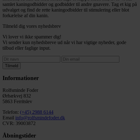
samlet kaningodbidder og godbidder til andre gnavere. Tag et kig på
udvalget og find de rette kaningodbidder til stimulering eller blot
forkælelse af din kanin.
Tilmeld dig vores nyhedsbrev
Vi lover vi ikke spammer dig!
Vi sender kun nyhedsbreve ud når vi har vigtige nyheder, gode
tilbud eller faglige input.
Tilmeld
Informationer
Rolfsminde Foder
Ørbækvej 832
5863 Ferritslev
Telefon:
(+45) 2988 6144
Email
info@rolfsmindefoder.dk
CVR: 39003872
Åbningstider