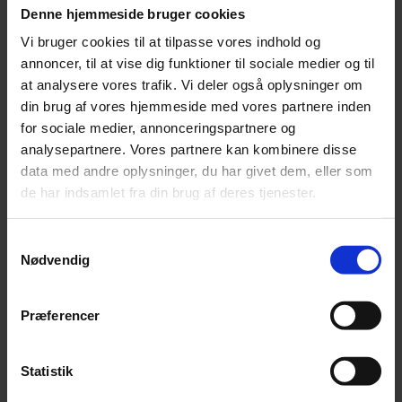
Denne hjemmeside bruger cookies
Vi bruger cookies til at tilpasse vores indhold og
annoncer, til at vise dig funktioner til sociale medier og til
at analysere vores trafik. Vi deler også oplysninger om
din brug af vores hjemmeside med vores partnere inden
for sociale medier, annonceringspartnere og
analysepartnere. Vores partnere kan kombinere disse
data med andre oplysninger, du har givet dem, eller som
de har indsamlet fra din brug af deres tjenester.
JR Farm tørrede æblegrene – 40 gram
Samtykkevalg
Nødvendig
kr.
29,00
Tilføj
Præferencer
JR-Farm Enghøbold – 125 gram
Statistik
kr.
35,00