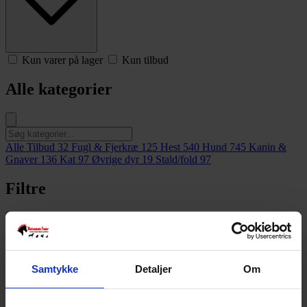
Kun varer på lager
Kun tilbud
Alle kategorier
Alle Tilbud
32
Fugl & Fjerkræ
125
Hest
540
Hund
745
Kanin &
Gnaver
136
Kat
97
Øvrige dyr
19
Stald/fold
97
Filtre
Viser
21-30
af
55
produkter
Samtykke
Detaljer
Om