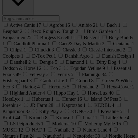
Active Canis
17
Agrobs
16
Anibio
21
Bach
1
Beaphar
2
Beco Rough & Tough
2
Birds Garden
4
Brogaarden
25
Burgess Excell
11
Buster
1
Busy Buddy
1
Candioli Pharma
1
Carr & Day & Martin
2
Centaura
1
Chipsi
1
Chuckit
3
Classic
3
Classic Intersand
2
Coolpets
1
D-Tox Pet
1
Danish Agro
1
Danish Design
1
Danshell
2
Dengie
5
Diamond
1
Dirty Dog
4
Dodson & Horrell
2
Eco
3
Equidan Vetline
9
Essential
Foods
49
Feliway
2
Fenriz
5
Flamingo
34
Frisbjergaard
3
Garden Life
1
Goood
8
Green & Wilds
Eco
3
Hartog
4
Hercules
5
Heuland
2
Hexa-Cover
2
Highland Antler
4
Hippo Hay
1
HorseLux
40
HorsLyx
1
Hubertus
1
Hunter
16
Island Of Pets
3
Jorenku
4
JR-Farm
28
Kaprotabs
1
KERBL
4
Kingsmoor
33
Kitty Play
2
KONG
30
Kovaline
5
Krafft
44
Kronch
8
Kruuse
1
Lara
11
Little One
4
LS Petproducts
1
Moderna
10
Mollerup Mølle
15
MUSH
12
NAF
1
Nathalie
2
Nature Land
4
Nature's First
24
Naturhof
1
Nettofoder
30
Nordic Horse