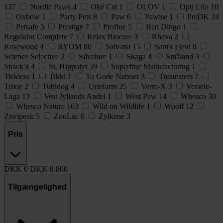
137
Nordic Paws
4
Oké Cat
1
OLOV
1
Opti Life
10
Oxbow
1
Party Pets
8
Paw
6
Pawise
1
PetDK
24
Petsafe
5
Prestige
7
Profine
5
Red Dingo
1
Regulator Complete
7
Relax Biocare
3
Rheva
2
Rosewood
4
RYOM
80
Salvana
15
Sam's Field
8
Science Selective
2
Silvalure
1
Skaga
4
Småland
3
Snack'it
4
St. Hippolyt
59
Superfine Manufacturing
1
Tickless
1
Tikki
1
To Gode Naboer
3
Treateaters
7
Trixie
2
Tubidog
4
Urtefarm
25
Verm-X
3
Versele-
Laga
13
Vest Jyllands Andel
1
West Paw
14
Whesco
30
Whesco Nature
163
Wild on Wildlife
1
Woolf
12
Ziwipeak
5
ZooLac
6
Zylkene
3
Pris
DKK
0
DKK
8.800
Tilgængelighed