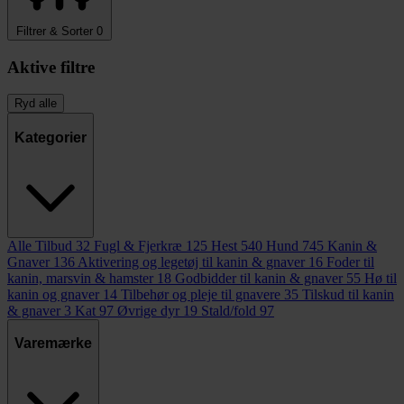
Filtrer & Sorter
0
Aktive filtre
Ryd alle
Kategorier
Alle Tilbud
32
Fugl & Fjerkræ
125
Hest
540
Hund
745
Kanin &
Gnaver
136
Aktivering og legetøj til kanin & gnaver
16
Foder til
kanin, marsvin & hamster
18
Godbidder til kanin & gnaver
55
Hø til
kanin og gnaver
14
Tilbehør og pleje til gnavere
35
Tilskud til kanin
& gnaver
3
Kat
97
Øvrige dyr
19
Stald/fold
97
Varemærke