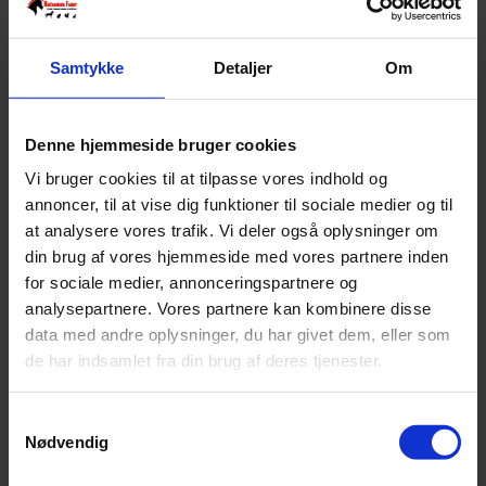
Samtykke
Detaljer
Om
Denne hjemmeside bruger cookies
Vi bruger cookies til at tilpasse vores indhold og
annoncer, til at vise dig funktioner til sociale medier og til
Sommerens åbningstider
at analysere vores trafik. Vi deler også oplysninger om
din brug af vores hjemmeside med vores partnere inden
Sommerferien nærmer sig, måske du skal have tanket foder op inden
for sociale medier, annonceringspartnere og
ferien?
analysepartnere. Vores partnere kan kombinere disse
Vi gør som vi plejer, begrænset åbent i ugerne 28, 29 & 30:
data med andre oplysninger, du har givet dem, eller som
Mandag: kl. 10 – 15.30
de har indsamlet fra din brug af deres tjenester.
Tirsdag: Lukket
Onsdag: Lukket
Torsdag: kl. 16 – 20
Samtykkevalg
Fredag: Lukket
Nødvendig
lørdag: kl. 10 – 13
Søndag: Lukket