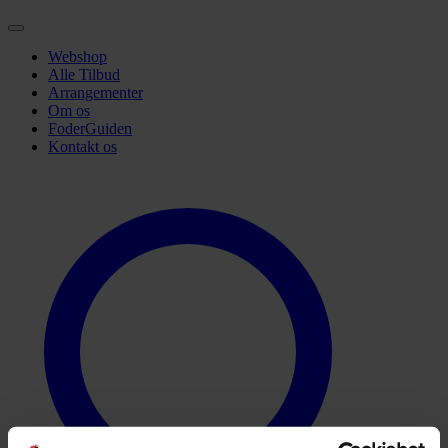
Webshop
Alle Tilbud
Arrangementer
Om os
FoderGuiden
Kontakt os